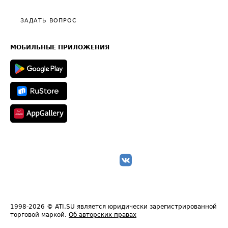
Видео по работе с ATI.SU
Политика конфиденциальности
Полезное по перевозкам
Общие положения
ЗАДАТЬ ВОПРОС
Часто задаваемые вопросы (FAQ)
Карта сайта
Техническая информация
МОБИЛЬНЫЕ ПРИЛОЖЕНИЯ
1998-2026
© ATI.SU является юридически зарегистрированной
торговой маркой.
Об авторских правах