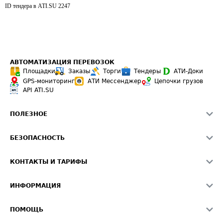
ID тендера в ATI.SU
2247
АВТОМАТИЗАЦИЯ ПЕРЕВОЗОК
Площадки
Заказы
Торги
Тендеры
АТИ-Доки
GPS-мониторинг
АТИ Мессенджер
Цепочки грузов
API ATI.SU
ПОЛЕЗНОЕ
Расчет расстояний
БЕЗОПАСНОСТЬ
Академия ATI.SU
ATI.SU о безопасности
Звезды ATI.SU на вашем сайте
КОНТАКТЫ И ТАРИФЫ
Памятка по проверке контрагентов
Индекс ATI.SU FTL РФ
О системе ATI.SU
Светофор+
Средние ставки
ИНФОРМАЦИЯ
Контактная информация
Страхование
Выгодные направления
Блог
Реклама на сайте
О формировании Паспорта
ПОМОЩЬ
Эксклюзивные материалы
Тарифы