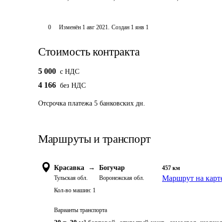
0
Изменён
1 авг 2021
.
Создан
1 янв 1
Стоимость контракта
5 000
c НДС
4 166
без НДС
Отсрочка платежа
5
банковских дн.
Маршруты и транспорт
Красавка
→
Богучар
457
км
Маршрут на карт
Тульская обл.
Воронежская обл.
Кол-во машин:
1
Варианты транспорта