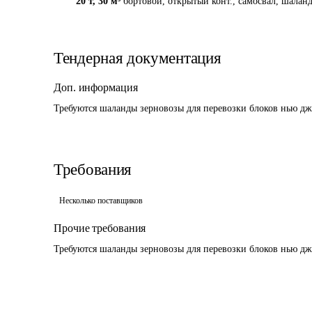
20 т
,
30 м³
бортовой, открытый конт., самосвал, шаланд
Тендерная документация
Доп. информация
Требуются шаланды зерновозы для перевозки блоков нью дже
Требования
Несколько поставщиков
Прочие требования
Требуются шаланды зерновозы для перевозки блоков нью дже