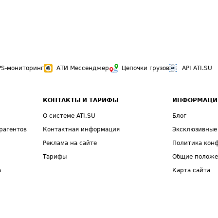
PS-мониторинг
АТИ Мессенджер
Цепочки грузов
API ATI.SU
КОНТАКТЫ И ТАРИФЫ
ИНФОРМАЦИ
О системе ATI.SU
Блог
рагентов
Контактная информация
Эксклюзивные
Реклама на сайте
Политика кон
Тарифы
Общие полож
а
Карта сайта