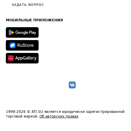
Полезное по перевозкам
Общие положения
ЗАДАТЬ ВОПРОС
Часто задаваемые вопросы (FAQ)
Карта сайта
Техническая информация
МОБИЛЬНЫЕ ПРИЛОЖЕНИЯ
1998-2026
© ATI.SU является юридически зарегистрированной
торговой маркой.
Об авторских правах