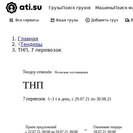
Грузы
Поиск грузов
Машины
Поиск м
Все сервисы
Ваши грузы
Добавить груз
Главная
Тендеры
ТНП, 7 перевозок
Тендер отменён
Несколько поставщиков
ТНП
7
перевозок
1
–
3
т
в день
,
с 29.07.21 по 30.08.21
Приём предложений
Окончание тендера
с 22.07.21, 00:00 по 28.07.21, 00:00
28.07.21, 00:00