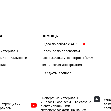
Я
ПОМОЩЬ
Видео по работе с ATI.SU
 материалы
Полезное по перевозкам
фиденциальности
Часто задаваемые вопросы (FAQ)
ения
Техническая информация
ЗАДАТЬ ВОПРОС
Экспертные материалы
Узна
и новости обо всем, что связано
инструкциями
возм
с автомобильными
ервисом
свеж
грузоперевозками, на нашем