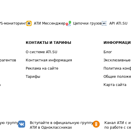
PS-мониторинг
АТИ Мессенджер
Цепочки грузов
API ATI.SU
КОНТАКТЫ И ТАРИФЫ
ИНФОРМАЦИ
О системе ATI.SU
Блог
рагентов
Контактная информация
Эксклюзивные
Реклама на сайте
Политика кон
Тарифы
Общие полож
а
Карта сайта
ую группу
Вступайте в официальную группу
Канал АТИ с 
АТИ в Одноклассниках
по работе с с