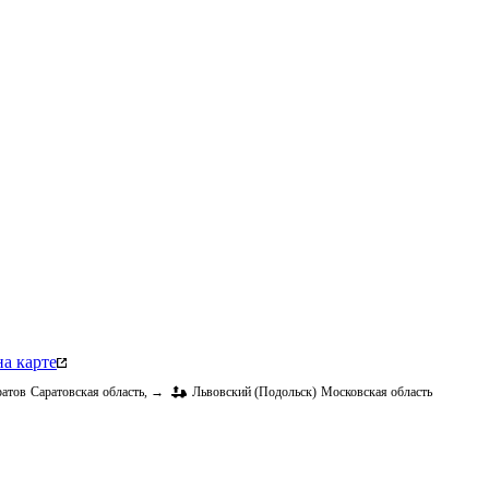
а карте
ратов
Саратовская область
,
→
Львовский (Подольск)
Московская область