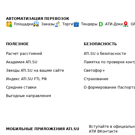
АВТОМАТИЗАЦИЯ ПЕРЕВОЗОК
Площадки
Заказы
Торги
Тендеры
АТИ-Доки
G
ПОЛЕЗНОЕ
БЕЗОПАСНОСТЬ
Расчет расстояний
ATI.SU о безопасности
Академия ATI.SU
Памятка по проверке конт
Звезды ATI.SU на вашем сайте
Светофор+
Индекс ATI.SU FTL РФ
Страхование
Средние ставки
О формировании Паспорт
Выгодные направления
Вступайте в официальн
МОБИЛЬНЫЕ ПРИЛОЖЕНИЯ ATI.SU
АТИ ВКонтакте