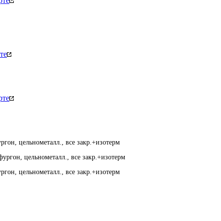
рте
те
рте
ргон, цельнометалл., все закр.+изотерм
фургон, цельнометалл., все закр.+изотерм
ргон, цельнометалл., все закр.+изотерм