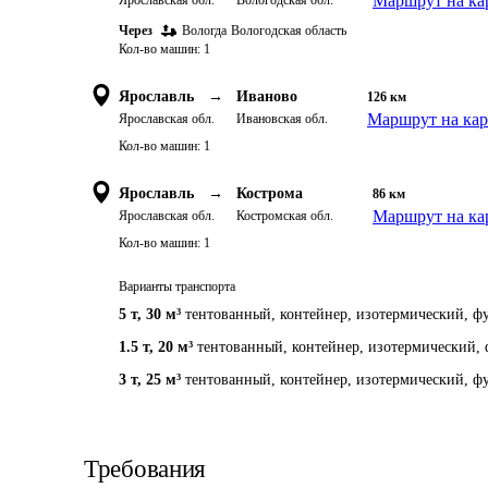
Маршрут на ка
Ярославская обл.
Вологодская обл.
Через
Вологда
Вологодская область
Кол-во машин:
1
Ярославль
→
Иваново
126
км
Маршрут на кар
Ярославская обл.
Ивановская обл.
Кол-во машин:
1
Ярославль
→
Кострома
86
км
Маршрут на ка
Ярославская обл.
Костромская обл.
Кол-во машин:
1
Варианты транспорта
5 т
,
30 м³
тентованный, контейнер, изотермический, фу
1.5 т
,
20 м³
тентованный, контейнер, изотермический, 
3 т
,
25 м³
тентованный, контейнер, изотермический, фу
Требования