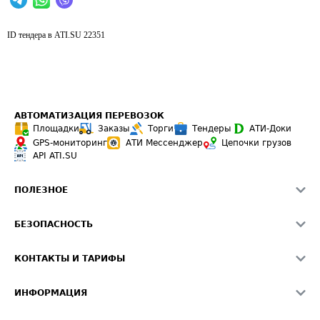
ID тендера в ATI.SU
22351
АВТОМАТИЗАЦИЯ ПЕРЕВОЗОК
Площадки
Заказы
Торги
Тендеры
АТИ-Доки
GPS-мониторинг
АТИ Мессенджер
Цепочки грузов
API ATI.SU
ПОЛЕЗНОЕ
Расчет расстояний
БЕЗОПАСНОСТЬ
Академия ATI.SU
ATI.SU о безопасности
Звезды ATI.SU на вашем сайте
КОНТАКТЫ И ТАРИФЫ
Памятка по проверке контрагентов
Индекс ATI.SU FTL РФ
О системе ATI.SU
Светофор+
Средние ставки
ИНФОРМАЦИЯ
Контактная информация
Страхование
Выгодные направления
Блог