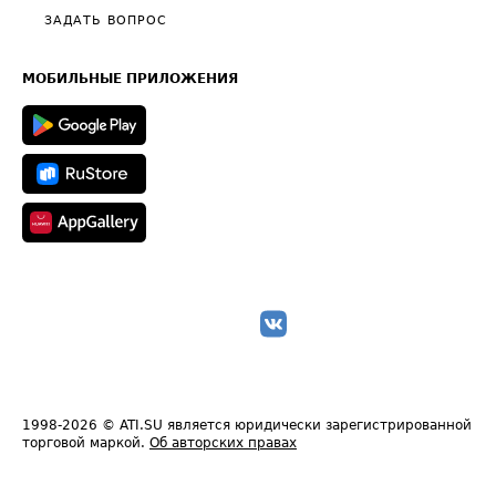
Полезное по перевозкам
Общие положения
ЗАДАТЬ ВОПРОС
Часто задаваемые вопросы (FAQ)
Карта сайта
Техническая информация
МОБИЛЬНЫЕ ПРИЛОЖЕНИЯ
1998-2026
© ATI.SU является юридически зарегистрированной
торговой маркой.
Об авторских правах