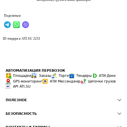
Поделиться
ID тендера в ATI.SU
2233
АВТОМАТИЗАЦИЯ ПЕРЕВОЗОК
Площадки
Заказы
Торги
Тендеры
АТИ-Доки
GPS-мониторинг
АТИ Мессенджер
Цепочки грузов
API ATI.SU
ПОЛЕЗНОЕ
Расчет расстояний
БЕЗОПАСНОСТЬ
Академия ATI.SU
ATI.SU о безопасности
Звезды ATI.SU на вашем сайте