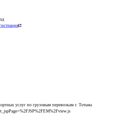
од
гистрация
ортных услуг по грузовым перевозкам г. Тотьма
_jspPage=%2FJSP%2FEM%2Fview.js