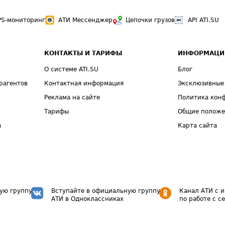
PS-мониторинг
АТИ Мессенджер
Цепочки грузов
API ATI.SU
КОНТАКТЫ И ТАРИФЫ
ИНФОРМАЦИ
О системе ATI.SU
Блог
рагентов
Контактная информация
Эксклюзивные
Реклама на сайте
Политика кон
Тарифы
Общие полож
а
Карта сайта
ую группу
Вступайте в официальную группу
Канал АТИ с 
АТИ в Одноклассниках
по работе с с