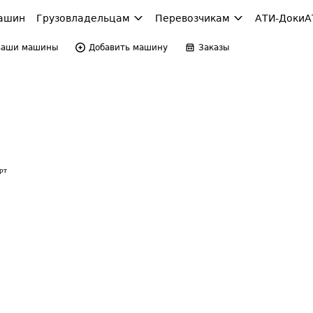
ашин
Грузовладельцам
Перевозчикам
АТИ-Доки
А
Ваши машины
Добавить машину
Заказы
рт