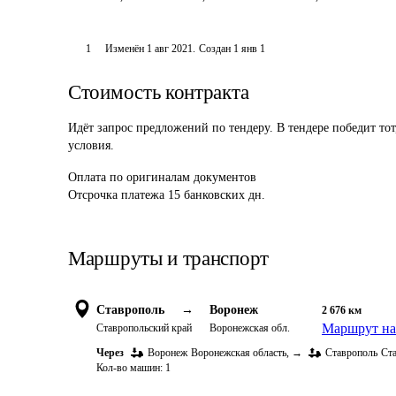
1
Изменён
1 авг 2021
.
Создан
1 янв 1
Стоимость контракта
Идёт запрос предложений по тендеру. В тендере победит то
условия.
Оплата
по оригиналам документов
Отсрочка платежа
15
банковских дн.
Маршруты и транспорт
Ставрополь
→
Воронеж
2 676
км
Маршрут на
Ставропольский край
Воронежская обл.
Через
Воронеж
Воронежская область
,
→
Ставрополь
Ст
Кол-во машин:
1