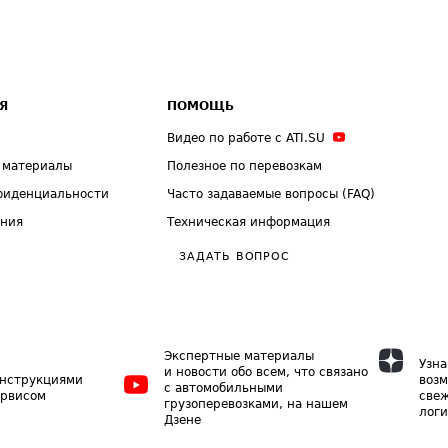
Я
ПОМОЩЬ
Видео по работе с ATI.SU
 материалы
Полезное по перевозкам
фиденциальности
Часто задаваемые вопросы (FAQ)
ения
Техническая информация
ЗАДАТЬ ВОПРОС
Экспертные материалы
Узна
и новости обо всем, что связано
инструкциями
возм
с автомобильными
ервисом
свеж
грузоперевозками, на нашем
логи
Дзене