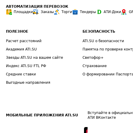
АВТОМАТИЗАЦИЯ ПЕРЕВОЗОК
Площадки
Заказы
Торги
Тендеры
АТИ-Доки
G
ПОЛЕЗНОЕ
БЕЗОПАСНОСТЬ
Расчет расстояний
ATI.SU о безопасности
Академия ATI.SU
Памятка по проверке конт
Звезды ATI.SU на вашем сайте
Светофор+
Индекс ATI.SU FTL РФ
Страхование
Средние ставки
О формировании Паспорт
Выгодные направления
Вступайте в официальн
МОБИЛЬНЫЕ ПРИЛОЖЕНИЯ ATI.SU
АТИ ВКонтакте