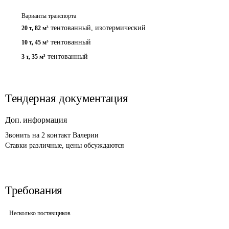
Варианты транспорта
тентованный, изотермический
20 т
,
82 м³
тентованный
10 т
,
45 м³
тентованный
3 т
,
35 м³
Тендерная документация
Доп. информация
Звонить на 2 контакт Валерии

Ставки различные, цены обсуждаются
Требования
Несколько поставщиков