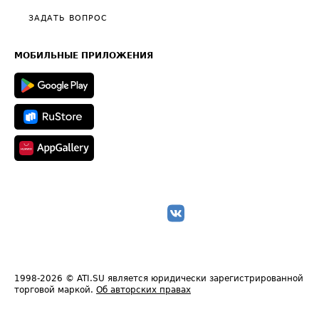
Полезное по перевозкам
Общие положения
ЗАДАТЬ ВОПРОС
Часто задаваемые вопросы (FAQ)
Карта сайта
Техническая информация
МОБИЛЬНЫЕ ПРИЛОЖЕНИЯ
1998-2026
© ATI.SU является юридически зарегистрированной
торговой маркой.
Об авторских правах