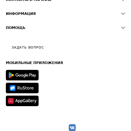
Памятка по проверке контрагентов
Индекс ATI.SU FTL РФ
О системе ATI.SU
Светофор+
Средние ставки
ИНФОРМАЦИЯ
Контактная информация
Страхование
Выгодные направления
Блог
Реклама на сайте
О формировании Паспорта
ПОМОЩЬ
Эксклюзивные материалы
Тарифы
Видео по работе с ATI.SU
Политика конфиденциальности
Полезное по перевозкам
Общие положения
ЗАДАТЬ ВОПРОС
Часто задаваемые вопросы (FAQ)
Карта сайта
Техническая информация
МОБИЛЬНЫЕ ПРИЛОЖЕНИЯ