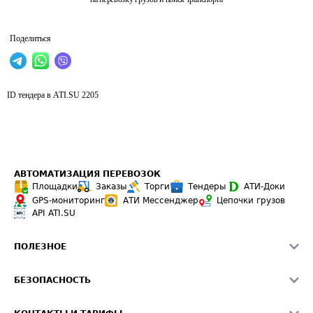
Поделиться
ID тендера в ATI.SU
2205
АВТОМАТИЗАЦИЯ ПЕРЕВОЗОК
Площадки
Заказы
Торги
Тендеры
АТИ-Доки
GPS-мониторинг
АТИ Мессенджер
Цепочки грузов
API ATI.SU
ПОЛЕЗНОЕ
Расчет расстояний
БЕЗОПАСНОСТЬ
Академия ATI.SU
ATI.SU о безопасности
Звезды ATI.SU на вашем сайте