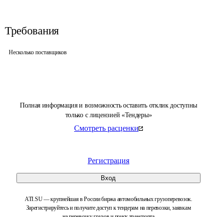
Требования
Несколько поставщиков
Полная информация и возможность оставить отклик доступны
только с лицензией «Тендеры»
Смотреть расценки
Регистрация
Вход
ATI.SU — крупнейшая в России биржа автомобильных грузоперевозок.
Зарегистрируйтесь и получите доступ к тендерам на перевозки, заявкам
на перевозку грузов и поиск транспорта