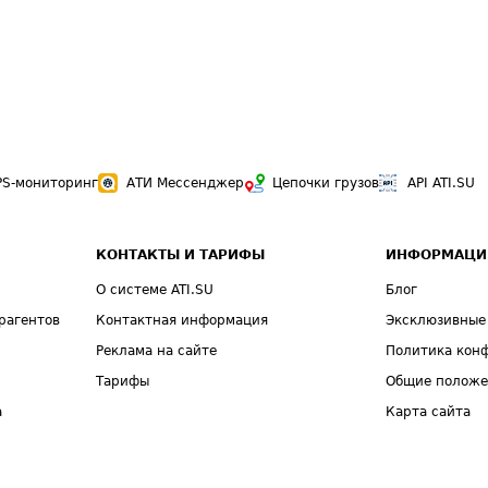
PS-мониторинг
АТИ Мессенджер
Цепочки грузов
API ATI.SU
КОНТАКТЫ И ТАРИФЫ
ИНФОРМАЦИ
О системе ATI.SU
Блог
рагентов
Контактная информация
Эксклюзивные
Реклама на сайте
Политика кон
Тарифы
Общие полож
а
Карта сайта