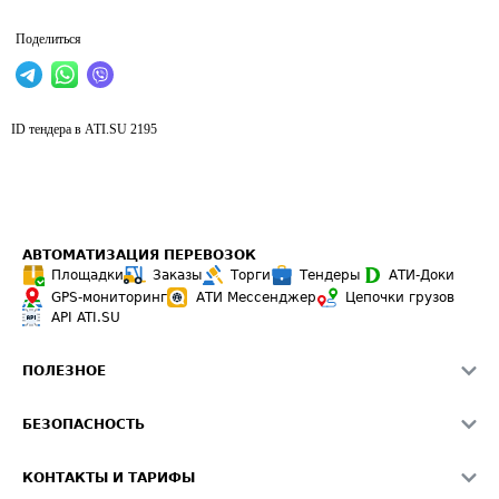
Поделиться
ID тендера в ATI.SU
2195
АВТОМАТИЗАЦИЯ ПЕРЕВОЗОК
Площадки
Заказы
Торги
Тендеры
АТИ-Доки
GPS-мониторинг
АТИ Мессенджер
Цепочки грузов
API ATI.SU
ПОЛЕЗНОЕ
Расчет расстояний
БЕЗОПАСНОСТЬ
Академия ATI.SU
ATI.SU о безопасности
Звезды ATI.SU на вашем сайте
КОНТАКТЫ И ТАРИФЫ
Памятка по проверке контрагентов