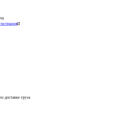
од
гистрация
по доставке груза