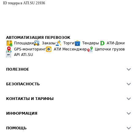
ID тендера в ATI.SU
21936
АВТОМАТИЗАЦИЯ ПЕРЕВОЗОК
Площадки
Заказы
Торги
Тендеры
АТИ-Доки
GPS-мониторинг
АТИ Мессенджер
Цепочки грузов
API ATI.SU
ПОЛЕЗНОЕ
Расчет расстояний
БЕЗОПАСНОСТЬ
Академия ATI.SU
ATI.SU о безопасности
Звезды ATI.SU на вашем сайте
КОНТАКТЫ И ТАРИФЫ
Памятка по проверке контрагентов
Индекс ATI.SU FTL РФ
О системе ATI.SU
Светофор+
Средние ставки
ИНФОРМАЦИЯ
Контактная информация
Страхование
Выгодные направления
Блог
Реклама на сайте
О формировании Паспорта
ПОМОЩЬ
Эксклюзивные материалы
Тарифы