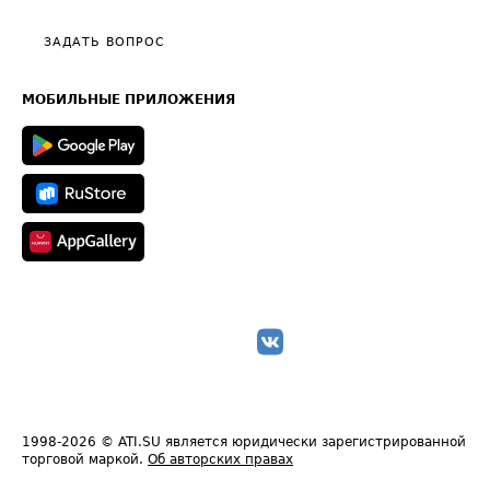
Видео по работе с ATI.SU
Политика конфиденциальности
Полезное по перевозкам
Общие положения
ЗАДАТЬ ВОПРОС
Часто задаваемые вопросы (FAQ)
Карта сайта
Техническая информация
МОБИЛЬНЫЕ ПРИЛОЖЕНИЯ
1998-2026
© ATI.SU является юридически зарегистрированной
торговой маркой.
Об авторских правах