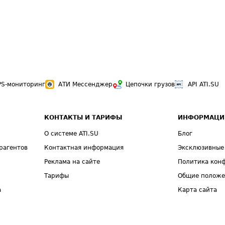
PS-мониторинг
АТИ Мессенджер
Цепочки грузов
API ATI.SU
КОНТАКТЫ И ТАРИФЫ
ИНФОРМАЦИ
О системе ATI.SU
Блог
рагентов
Контактная информация
Эксклюзивные
Реклама на сайте
Политика кон
Тарифы
Общие полож
а
Карта сайта