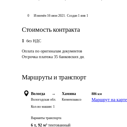
0
Изменён
16 июн 2021
.
Создан
1 янв 1
Стоимость контракта
1
без НДС
Оплата
по оригиналам документов
Отсрочка платежа
35
банковских дн.
Маршруты и транспорт
Вологда
→
Хамина
886
км
Маршрут на карте
Вологодская обл.
Кюменлааксо
Кол-во машин:
1
Варианты транспорта
6 т
,
92 м³
тентованный