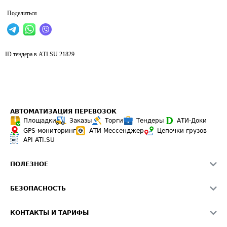
Поделиться
ID тендера в ATI.SU
21829
АВТОМАТИЗАЦИЯ ПЕРЕВОЗОК
Площадки
Заказы
Торги
Тендеры
АТИ-Доки
GPS-мониторинг
АТИ Мессенджер
Цепочки грузов
API ATI.SU
ПОЛЕЗНОЕ
Расчет расстояний
БЕЗОПАСНОСТЬ
Академия ATI.SU
ATI.SU о безопасности
Звезды ATI.SU на вашем сайте
КОНТАКТЫ И ТАРИФЫ
Памятка по проверке контрагентов
Индекс ATI.SU FTL РФ