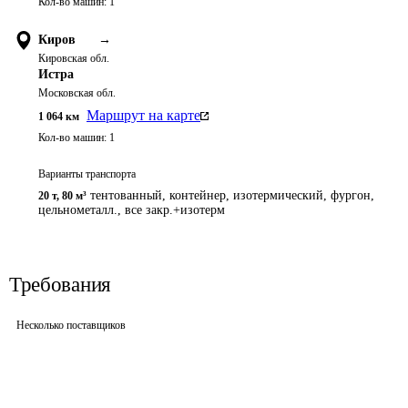
Кол-во машин:
1
Киров
→
Кировская обл.
Истра
Московская обл.
Маршрут на карте
1 064
км
Кол-во машин:
1
Варианты транспорта
тентованный, контейнер, изотермический, фургон,
20 т
,
80 м³
цельнометалл., все закр.+изотерм
Требования
Несколько поставщиков