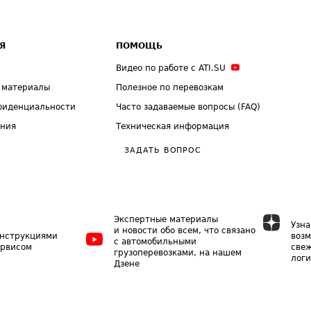
Я
ПОМОЩЬ
Видео по работе с ATI.SU
 материалы
Полезное по перевозкам
фиденциальности
Часто задаваемые вопросы (FAQ)
ения
Техническая информация
ЗАДАТЬ ВОПРОС
Экспертные материалы
Узна
и новости обо всем, что связано
инструкциями
возм
с автомобильными
ервисом
свеж
грузоперевозками, на нашем
логи
Дзене