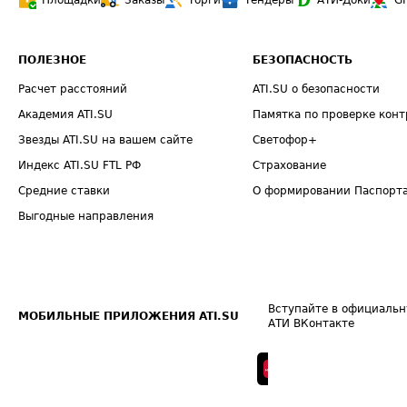
Площадки
Заказы
Торги
Тендеры
АТИ-Доки
G
ПОЛЕЗНОЕ
БЕЗОПАСНОСТЬ
Расчет расстояний
ATI.SU о безопасности
Академия ATI.SU
Памятка по проверке конт
Звезды ATI.SU на вашем сайте
Светофор+
Индекс ATI.SU FTL РФ
Страхование
Средние ставки
О формировании Паспорт
Выгодные направления
Вступайте в официальн
МОБИЛЬНЫЕ ПРИЛОЖЕНИЯ ATI.SU
АТИ ВКонтакте