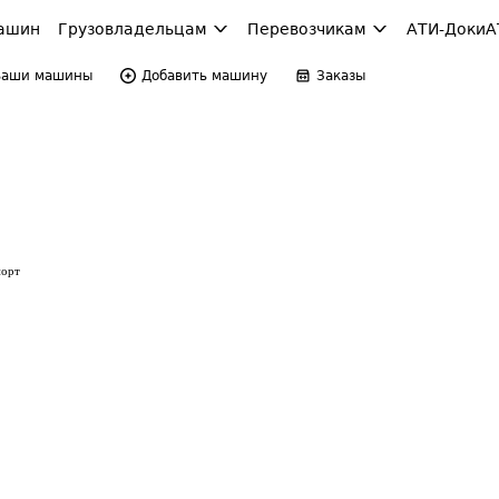
ашин
Грузовладельцам
Перевозчикам
АТИ-Доки
А
Ваши машины
Добавить машину
Заказы
порт