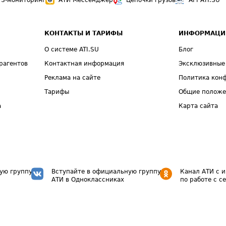
PS-мониторинг
АТИ Мессенджер
Цепочки грузов
API ATI.SU
КОНТАКТЫ И ТАРИФЫ
ИНФОРМАЦИ
О системе ATI.SU
Блог
рагентов
Контактная информация
Эксклюзивные
Реклама на сайте
Политика кон
Тарифы
Общие полож
а
Карта сайта
ую группу
Вступайте в официальную группу
Канал АТИ с 
АТИ в Одноклассниках
по работе с с