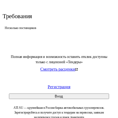
Требования
Несколько поставщиков
Полная информация и возможность оставить отклик доступны
только с лицензией «Тендеры»
Смотреть расценки
Регистрация
Вход
ATI.SU — крупнейшая в России биржа автомобильных грузоперевозок.
Зарегистрируйтесь и получите доступ к тендерам на перевозки, заявкам
на перевозку грузов и поиск транспорта