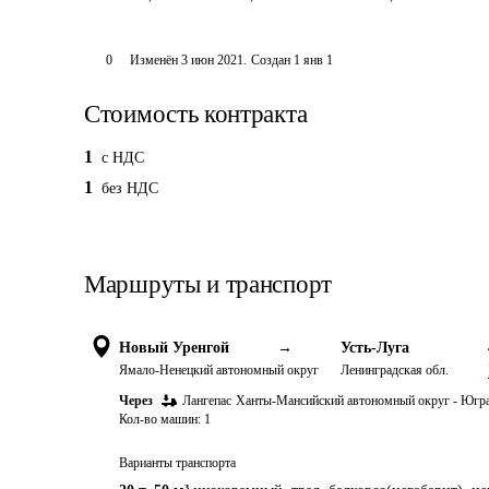
0
Изменён
3 июн 2021
.
Создан
1 янв 1
Стоимость контракта
1
c НДС
1
без НДС
Маршруты и транспорт
Новый Уренгой
→
Усть-Луга
Ямало-Ненецкий автономный округ
Ленинградская обл.
Через
Лангепас
Ханты-Мансийский автономный округ - Югр
Кол-во машин:
1
Варианты транспорта