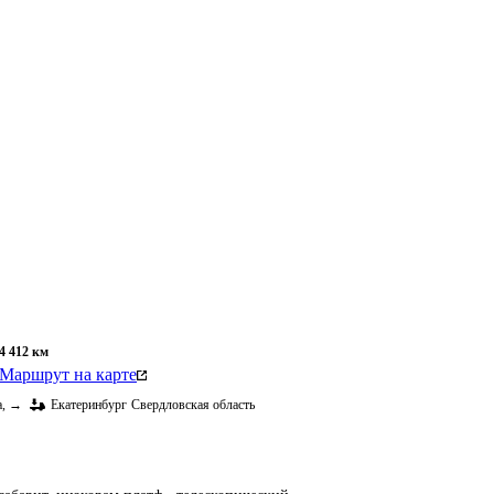
4 412
км
Маршрут на карте
а
,
→
Екатеринбург
Свердловская область