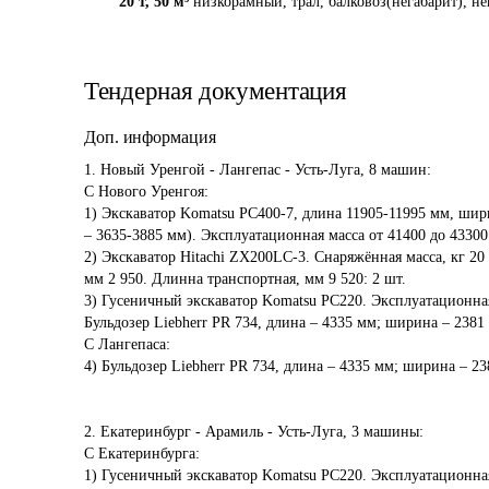
20 т
,
50 м³
низкорамный, трал, балковоз(негабарит), не
Тендерная документация
Доп. информация
1. Новый Уренгой - Лангепас - Усть-Луга, 8 машин:

С Нового Уренгоя:

1) Экскаватор Komatsu PC400-7, длина 11905-11995 мм, шир
– 3635-3885 мм). Эксплуатационная масса от 41400 до 43300 к
2) Экскаватор Hitachi ZX200LC-3. Снаряжённая масса, кг 20
мм 2 950. Длинна транспортная, мм 9 520: 2 шт.

3) Гусеничный экскаватор Komatsu PC220. Эксплуатационная масса 23420 кг.
Бульдозер Liebherr PR 734, длина – 4335 мм; ширина – 2381 
С Лангепаса:

4) Бульдозер Liebherr PR 734, длина – 4335 мм; ширина – 23
2. Екатеринбург - Арамиль - Усть-Луга, 3 машины:

С Екатеринбурга:

1) Гусеничный экскаватор Komatsu PC220. Эксплуатационная масса 23420 кг.