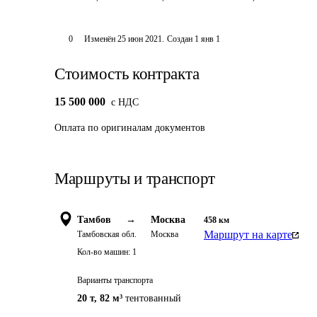
0
Изменён
25 июн 2021
.
Создан
1 янв 1
Стоимость контракта
15 500 000
c НДС
Оплата
по оригиналам документов
Маршруты и транспорт
Тамбов
→
Москва
458
км
Маршрут на карте
Тамбовская обл.
Москва
Кол-во машин:
1
Варианты транспорта
20 т
,
82 м³
тентованный