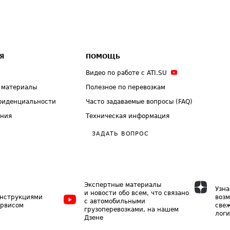
Я
ПОМОЩЬ
Видео по работе с ATI.SU
 материалы
Полезное по перевозкам
фиденциальности
Часто задаваемые вопросы (FAQ)
ения
Техническая информация
ЗАДАТЬ ВОПРОС
Экспертные материалы
Узна
и новости обо всем, что связано
инструкциями
возм
с автомобильными
ервисом
свеж
грузоперевозками, на нашем
логи
Дзене