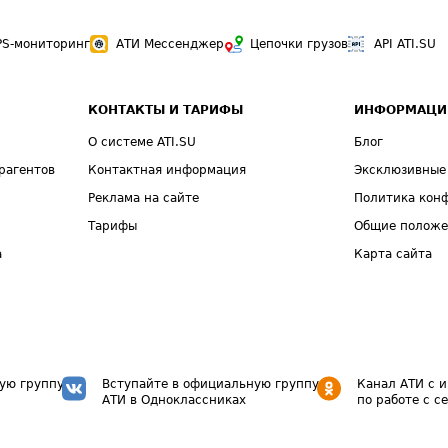
PS-мониторинг
АТИ Мессенджер
Цепочки грузов
API ATI.SU
КОНТАКТЫ И ТАРИФЫ
ИНФОРМАЦИ
О системе ATI.SU
Блог
рагентов
Контактная информация
Эксклюзивные
Реклама на сайте
Политика кон
Тарифы
Общие полож
а
Карта сайта
ую группу
Вступайте в официальную группу
Канал АТИ с 
АТИ в Одноклассниках
по работе с с