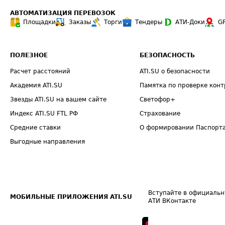
АВТОМАТИЗАЦИЯ ПЕРЕВОЗОК
Площадки
Заказы
Торги
Тендеры
АТИ-Доки
G
ПОЛЕЗНОЕ
БЕЗОПАСНОСТЬ
Расчет расстояний
ATI.SU о безопасности
Академия ATI.SU
Памятка по проверке конт
Звезды ATI.SU на вашем сайте
Светофор+
Индекс ATI.SU FTL РФ
Страхование
Средние ставки
О формировании Паспорт
Выгодные направления
Вступайте в официальн
МОБИЛЬНЫЕ ПРИЛОЖЕНИЯ ATI.SU
АТИ ВКонтакте