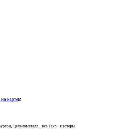
на карте
ургон, цельнометалл., все закр.+изотерм