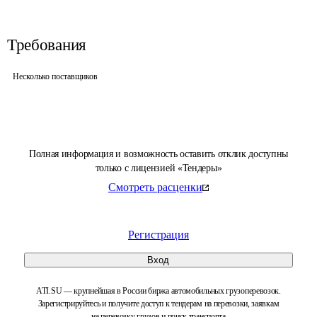
Требования
Несколько поставщиков
Полная информация и возможность оставить отклик доступны
только с лицензией «Тендеры»
Смотреть расценки
Регистрация
Вход
ATI.SU — крупнейшая в России биржа автомобильных грузоперевозок.
Зарегистрируйтесь и получите доступ к тендерам на перевозки, заявкам
на перевозку грузов и поиск транспорта