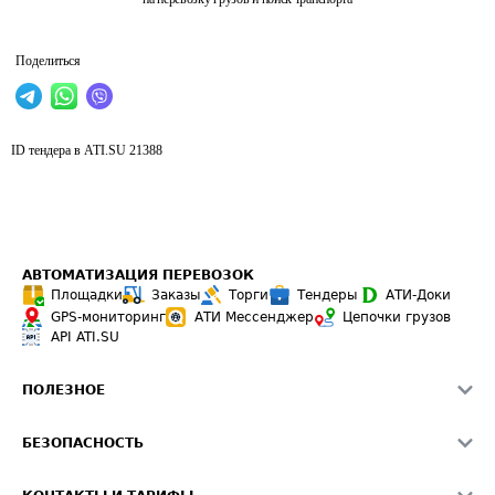
Поделиться
ID тендера в ATI.SU
21388
АВТОМАТИЗАЦИЯ ПЕРЕВОЗОК
Площадки
Заказы
Торги
Тендеры
АТИ-Доки
GPS-мониторинг
АТИ Мессенджер
Цепочки грузов
API ATI.SU
ПОЛЕЗНОЕ
Расчет расстояний
БЕЗОПАСНОСТЬ
Академия ATI.SU
ATI.SU о безопасности
Звезды ATI.SU на вашем сайте