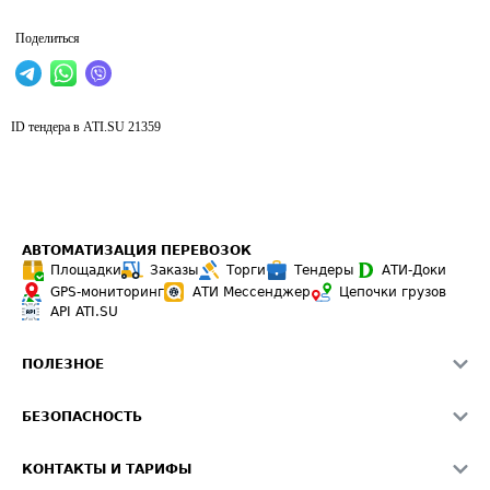
Поделиться
ID тендера в ATI.SU
21359
АВТОМАТИЗАЦИЯ ПЕРЕВОЗОК
Площадки
Заказы
Торги
Тендеры
АТИ-Доки
GPS-мониторинг
АТИ Мессенджер
Цепочки грузов
API ATI.SU
ПОЛЕЗНОЕ
Расчет расстояний
БЕЗОПАСНОСТЬ
Академия ATI.SU
ATI.SU о безопасности
Звезды ATI.SU на вашем сайте
КОНТАКТЫ И ТАРИФЫ
Памятка по проверке контрагентов