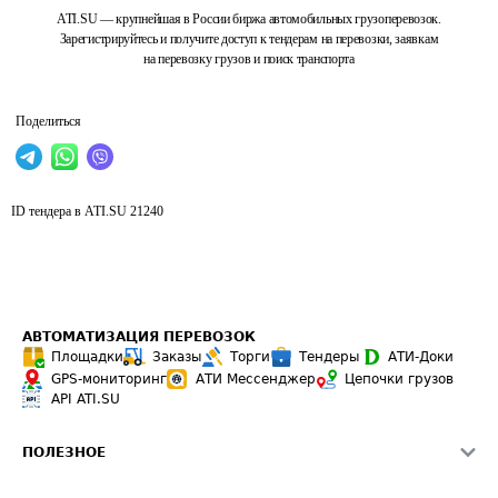
ATI.SU — крупнейшая в России биржа автомобильных грузоперевозок.
Зарегистрируйтесь и получите доступ к тендерам на перевозки, заявкам
на перевозку грузов и поиск транспорта
Поделиться
ID тендера в ATI.SU
21240
АВТОМАТИЗАЦИЯ ПЕРЕВОЗОК
Площадки
Заказы
Торги
Тендеры
АТИ-Доки
GPS-мониторинг
АТИ Мессенджер
Цепочки грузов
API ATI.SU
ПОЛЕЗНОЕ
Расчет расстояний