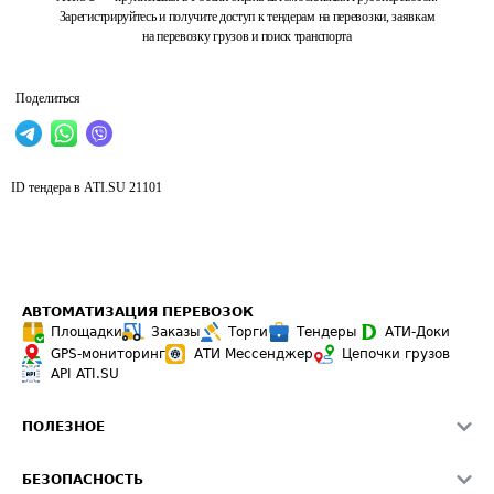
Зарегистрируйтесь и получите доступ к тендерам на перевозки, заявкам
на перевозку грузов и поиск транспорта
Поделиться
ID тендера в ATI.SU
21101
АВТОМАТИЗАЦИЯ ПЕРЕВОЗОК
Площадки
Заказы
Торги
Тендеры
АТИ-Доки
GPS-мониторинг
АТИ Мессенджер
Цепочки грузов
API ATI.SU
ПОЛЕЗНОЕ
Расчет расстояний
БЕЗОПАСНОСТЬ
Академия ATI.SU