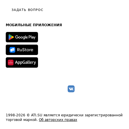
Политика конфиденциальности
Полезное по перевозкам
Общие положения
ЗАДАТЬ ВОПРОС
Часто задаваемые вопросы (FAQ)
Карта сайта
Техническая информация
МОБИЛЬНЫЕ ПРИЛОЖЕНИЯ
1998-2026
© ATI.SU является юридически зарегистрированной
торговой маркой.
Об авторских правах