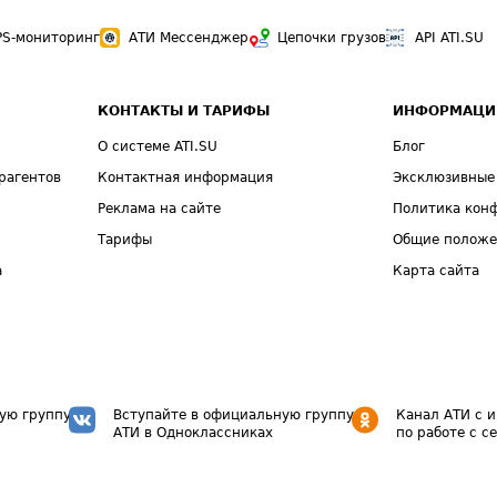
PS-мониторинг
АТИ Мессенджер
Цепочки грузов
API ATI.SU
КОНТАКТЫ И ТАРИФЫ
ИНФОРМАЦИ
О системе ATI.SU
Блог
рагентов
Контактная информация
Эксклюзивные
Реклама на сайте
Политика кон
Тарифы
Общие полож
а
Карта сайта
ую группу
Вступайте в официальную группу
Канал АТИ с 
АТИ в Одноклассниках
по работе с с