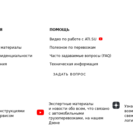
Я
ПОМОЩЬ
Видео по работе с ATI.SU
 материалы
Полезное по перевозкам
фиденциальности
Часто задаваемые вопросы (FAQ)
ения
Техническая информация
ЗАДАТЬ ВОПРОС
Экспертные материалы
Узна
и новости обо всем, что связано
инструкциями
возм
с автомобильными
ервисом
свеж
грузоперевозками, на нашем
логи
Дзене