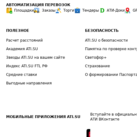
АВТОМАТИЗАЦИЯ ПЕРЕВОЗОК
Площадки
Заказы
Торги
Тендеры
АТИ-Доки
G
ПОЛЕЗНОЕ
БЕЗОПАСНОСТЬ
Расчет расстояний
ATI.SU о безопасности
Академия ATI.SU
Памятка по проверке конт
Звезды ATI.SU на вашем сайте
Светофор+
Индекс ATI.SU FTL РФ
Страхование
Средние ставки
О формировании Паспорт
Выгодные направления
Вступайте в официальн
МОБИЛЬНЫЕ ПРИЛОЖЕНИЯ ATI.SU
АТИ ВКонтакте