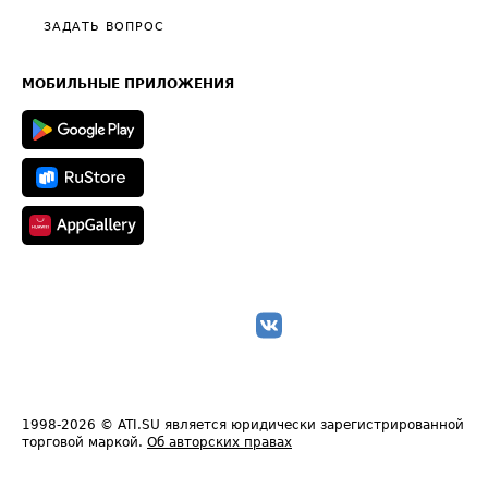
Полезное по перевозкам
Общие положения
ЗАДАТЬ ВОПРОС
Часто задаваемые вопросы (FAQ)
Карта сайта
Техническая информация
МОБИЛЬНЫЕ ПРИЛОЖЕНИЯ
1998-2026
© ATI.SU является юридически зарегистрированной
торговой маркой.
Об авторских правах