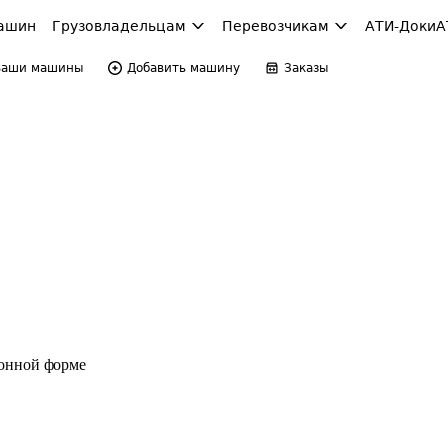
ашин
Грузовладельцам
Перевозчикам
АТИ-Доки
А
Ваши машины
Добавить машину
Заказы
ронной форме