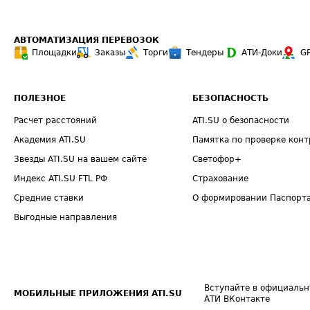
АВТОМАТИЗАЦИЯ ПЕРЕВОЗОК
Площадки
Заказы
Торги
Тендеры
АТИ-Доки
G
ПОЛЕЗНОЕ
БЕЗОПАСНОСТЬ
Расчет расстояний
ATI.SU о безопасности
Академия ATI.SU
Памятка по проверке конт
Звезды ATI.SU на вашем сайте
Светофор+
Индекс ATI.SU FTL РФ
Страхование
Средние ставки
О формировании Паспорт
Выгодные направления
Вступайте в официальн
МОБИЛЬНЫЕ ПРИЛОЖЕНИЯ ATI.SU
АТИ ВКонтакте