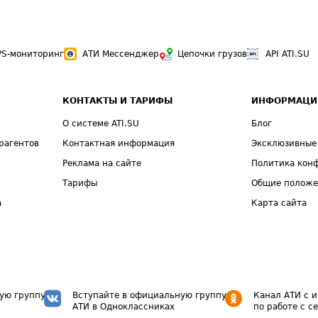
PS-мониторинг
АТИ Мессенджер
Цепочки грузов
API ATI.SU
КОНТАКТЫ И ТАРИФЫ
ИНФОРМАЦИ
О системе ATI.SU
Блог
рагентов
Контактная информация
Эксклюзивные
Реклама на сайте
Политика кон
Тарифы
Общие полож
а
Карта сайта
ую группу
Вступайте в официальную группу
Канал АТИ с 
АТИ в Одноклассниках
по работе с с