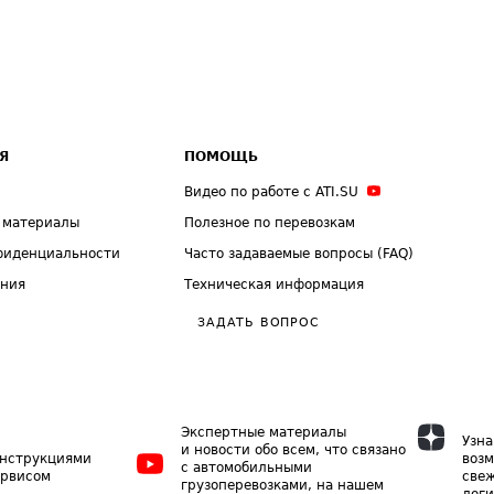
Я
ПОМОЩЬ
Видео по работе с ATI.SU
 материалы
Полезное по перевозкам
фиденциальности
Часто задаваемые вопросы (FAQ)
ения
Техническая информация
ЗАДАТЬ ВОПРОС
Экспертные материалы
Узна
и новости обо всем, что связано
инструкциями
возм
с автомобильными
ервисом
свеж
грузоперевозками, на нашем