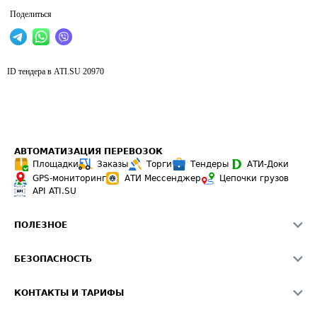
Поделиться
ID тендера в ATI.SU
20970
АВТОМАТИЗАЦИЯ ПЕРЕВОЗОК
Площадки
Заказы
Торги
Тендеры
АТИ-Доки
GPS-мониторинг
АТИ Мессенджер
Цепочки грузов
API ATI.SU
ПОЛЕЗНОЕ
Расчет расстояний
БЕЗОПАСНОСТЬ
Академия ATI.SU
ATI.SU о безопасности
Звезды ATI.SU на вашем сайте
КОНТАКТЫ И ТАРИФЫ
Памятка по проверке контрагентов
Индекс ATI.SU FTL РФ
О системе ATI.SU