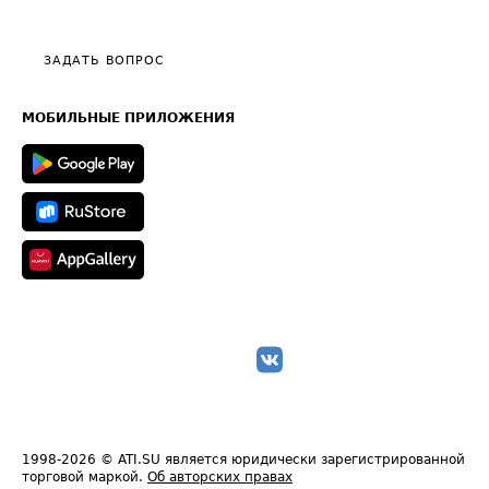
Эксклюзивные материалы
Тарифы
Видео по работе с ATI.SU
Политика конфиденциальности
Полезное по перевозкам
Общие положения
ЗАДАТЬ ВОПРОС
Часто задаваемые вопросы (FAQ)
Карта сайта
Техническая информация
МОБИЛЬНЫЕ ПРИЛОЖЕНИЯ
1998-2026
© ATI.SU является юридически зарегистрированной
торговой маркой.
Об авторских правах