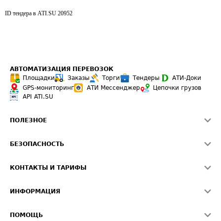
ID тендера в ATI.SU
20952
АВТОМАТИЗАЦИЯ ПЕРЕВОЗОК
Площадки
Заказы
Торги
Тендеры
АТИ-Доки
GPS-мониторинг
АТИ Мессенджер
Цепочки грузов
API ATI.SU
ПОЛЕЗНОЕ
Расчет расстояний
БЕЗОПАСНОСТЬ
Академия ATI.SU
ATI.SU о безопасности
Звезды ATI.SU на вашем сайте
КОНТАКТЫ И ТАРИФЫ
Памятка по проверке контрагентов
Индекс ATI.SU FTL РФ
О системе ATI.SU
Светофор+
Средние ставки
ИНФОРМАЦИЯ
Контактная информация
Страхование
Выгодные направления
Блог
Реклама на сайте
О формировании Паспорта
ПОМОЩЬ