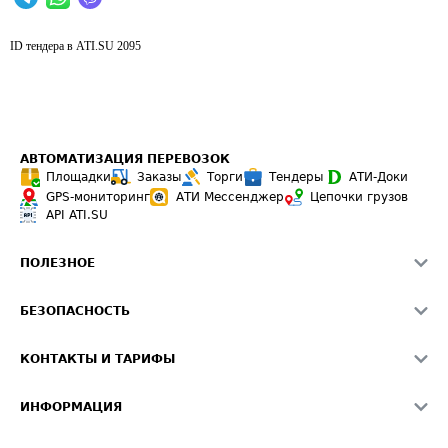
ID тендера в ATI.SU
2095
АВТОМАТИЗАЦИЯ ПЕРЕВОЗОК
Площадки
Заказы
Торги
Тендеры
АТИ-Доки
GPS-мониторинг
АТИ Мессенджер
Цепочки грузов
API ATI.SU
ПОЛЕЗНОЕ
Расчет расстояний
БЕЗОПАСНОСТЬ
Академия ATI.SU
ATI.SU о безопасности
Звезды ATI.SU на вашем сайте
КОНТАКТЫ И ТАРИФЫ
Памятка по проверке контрагентов
Индекс ATI.SU FTL РФ
О системе ATI.SU
Светофор+
Средние ставки
ИНФОРМАЦИЯ
Контактная информация
Страхование
Выгодные направления
Блог
Реклама на сайте