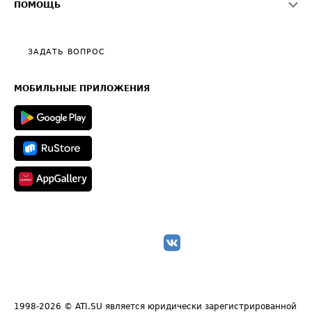
О формировании Паспорта
ПОМОЩЬ
Эксклюзивные материалы
Тарифы
Видео по работе с ATI.SU
Политика конфиденциальности
Полезное по перевозкам
Общие положения
ЗАДАТЬ ВОПРОС
Часто задаваемые вопросы (FAQ)
Карта сайта
Техническая информация
МОБИЛЬНЫЕ ПРИЛОЖЕНИЯ
1998-2026
© ATI.SU является юридически зарегистрированной