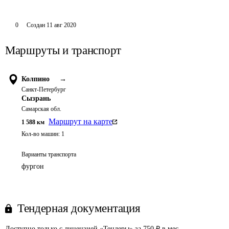
0
Создан
11 авг 2020
Маршруты и транспорт
Колпино
→
Санкт-Петербург
Сызрань
Самарская обл.
Маршрут на карте
1 588
км
Кол-во машин:
1
Варианты транспорта
фургон
Тендерная документация
Доступно только с лицензией «Тендеры» за 750 ₽ в мес