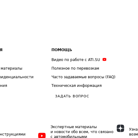
Я
ПОМОЩЬ
Видео по работе с ATI.SU
 материалы
Полезное по перевозкам
фиденциальности
Часто задаваемые вопросы (FAQ)
ения
Техническая информация
ЗАДАТЬ ВОПРОС
Экспертные материалы
Узна
и новости обо всем, что связано
инструкциями
возм
с автомобильными