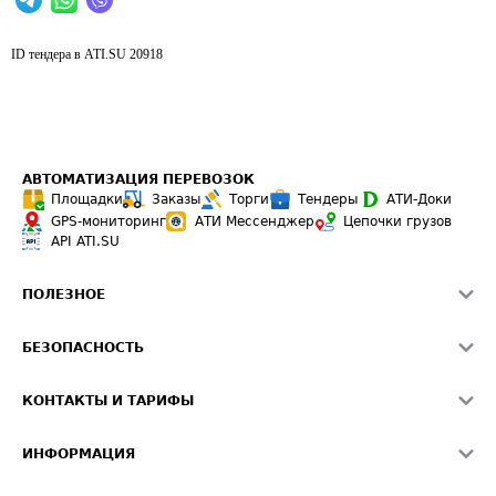
ID тендера в ATI.SU
20918
АВТОМАТИЗАЦИЯ ПЕРЕВОЗОК
Площадки
Заказы
Торги
Тендеры
АТИ-Доки
GPS-мониторинг
АТИ Мессенджер
Цепочки грузов
API ATI.SU
ПОЛЕЗНОЕ
Расчет расстояний
БЕЗОПАСНОСТЬ
Академия ATI.SU
ATI.SU о безопасности
Звезды ATI.SU на вашем сайте
КОНТАКТЫ И ТАРИФЫ
Памятка по проверке контрагентов
Индекс ATI.SU FTL РФ
О системе ATI.SU
Светофор+
Средние ставки
ИНФОРМАЦИЯ
Контактная информация
Страхование
Выгодные направления
Блог