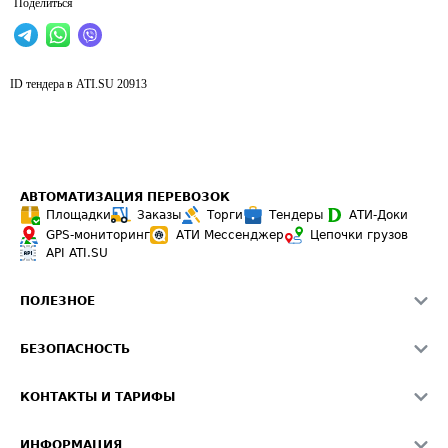
Поделиться
ID тендера в ATI.SU
20913
АВТОМАТИЗАЦИЯ ПЕРЕВОЗОК
Площадки
Заказы
Торги
Тендеры
АТИ-Доки
GPS-мониторинг
АТИ Мессенджер
Цепочки грузов
API ATI.SU
ПОЛЕЗНОЕ
Расчет расстояний
БЕЗОПАСНОСТЬ
Академия ATI.SU
ATI.SU о безопасности
Звезды ATI.SU на вашем сайте
КОНТАКТЫ И ТАРИФЫ
Памятка по проверке контрагентов
Индекс ATI.SU FTL РФ
О системе ATI.SU
Светофор+
Средние ставки
ИНФОРМАЦИЯ