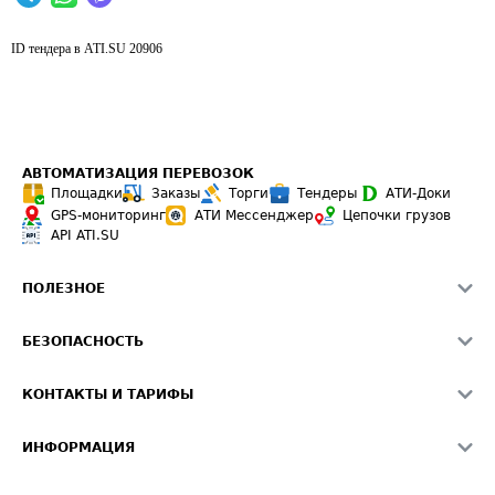
ID тендера в ATI.SU
20906
АВТОМАТИЗАЦИЯ ПЕРЕВОЗОК
Площадки
Заказы
Торги
Тендеры
АТИ-Доки
GPS-мониторинг
АТИ Мессенджер
Цепочки грузов
API ATI.SU
ПОЛЕЗНОЕ
Расчет расстояний
БЕЗОПАСНОСТЬ
Академия ATI.SU
ATI.SU о безопасности
Звезды ATI.SU на вашем сайте
КОНТАКТЫ И ТАРИФЫ
Памятка по проверке контрагентов
Индекс ATI.SU FTL РФ
О системе ATI.SU
Светофор+
Средние ставки
ИНФОРМАЦИЯ
Контактная информация
Страхование
Выгодные направления
Блог
Реклама на сайте