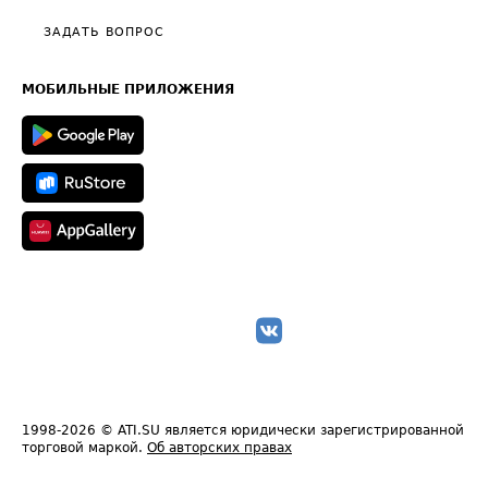
Политика конфиденциальности
Полезное по перевозкам
Общие положения
ЗАДАТЬ ВОПРОС
Часто задаваемые вопросы (FAQ)
Карта сайта
Техническая информация
МОБИЛЬНЫЕ ПРИЛОЖЕНИЯ
1998-2026
© ATI.SU является юридически зарегистрированной
торговой маркой.
Об авторских правах