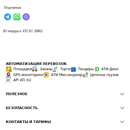
Поделиться
ID тендера в ATI.SU
20862
АВТОМАТИЗАЦИЯ ПЕРЕВОЗОК
Площадки
Заказы
Торги
Тендеры
АТИ-Доки
GPS-мониторинг
АТИ Мессенджер
Цепочки грузов
API ATI.SU
ПОЛЕЗНОЕ
Расчет расстояний
БЕЗОПАСНОСТЬ
Академия ATI.SU
ATI.SU о безопасности
Звезды ATI.SU на вашем сайте
КОНТАКТЫ И ТАРИФЫ
Памятка по проверке контрагентов
Индекс ATI.SU FTL РФ