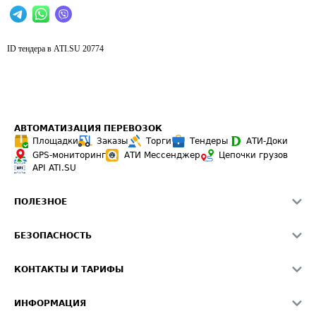
ID тендера в ATI.SU
20774
АВТОМАТИЗАЦИЯ ПЕРЕВОЗОК
Площадки
Заказы
Торги
Тендеры
АТИ-Доки
GPS-мониторинг
АТИ Мессенджер
Цепочки грузов
API ATI.SU
ПОЛЕЗНОЕ
Расчет расстояний
БЕЗОПАСНОСТЬ
Академия ATI.SU
ATI.SU о безопасности
Звезды ATI.SU на вашем сайте
КОНТАКТЫ И ТАРИФЫ
Памятка по проверке контрагентов
Индекс ATI.SU FTL РФ
О системе ATI.SU
Светофор+
Средние ставки
ИНФОРМАЦИЯ
Контактная информация