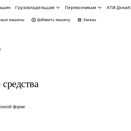
ашин
Грузовладельцам
Перевозчикам
АТИ-Доки
А
Ваши машины
Добавить машину
Заказы
н
 средства
ронной форме