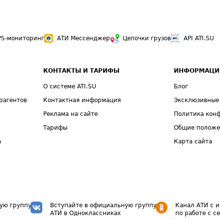
PS-мониторинг
АТИ Мессенджер
Цепочки грузов
API ATI.SU
КОНТАКТЫ И ТАРИФЫ
ИНФОРМАЦИ
О системе ATI.SU
Блог
рагентов
Контактная информация
Эксклюзивные
Реклама на сайте
Политика кон
Тарифы
Общие полож
а
Карта сайта
ую группу
Вступайте в официальную группу
Канал АТИ с 
АТИ в Одноклассниках
по работе с с