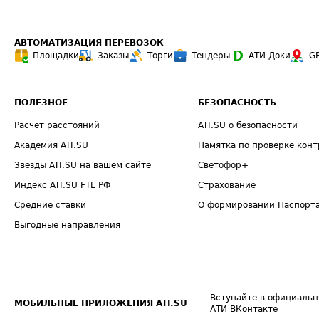
АВТОМАТИЗАЦИЯ ПЕРЕВОЗОК
Площадки
Заказы
Торги
Тендеры
АТИ-Доки
G
ПОЛЕЗНОЕ
БЕЗОПАСНОСТЬ
Расчет расстояний
ATI.SU о безопасности
Академия ATI.SU
Памятка по проверке конт
Звезды ATI.SU на вашем сайте
Светофор+
Индекс ATI.SU FTL РФ
Страхование
Средние ставки
О формировании Паспорт
Выгодные направления
Вступайте в официальн
МОБИЛЬНЫЕ ПРИЛОЖЕНИЯ ATI.SU
АТИ ВКонтакте