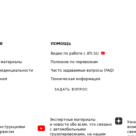
Я
ПОМОЩЬ
Видео по работе с ATI.SU
 материалы
Полезное по перевозкам
фиденциальности
Часто задаваемые вопросы (FAQ)
ения
Техническая информация
ЗАДАТЬ ВОПРОС
Экспертные материалы
Узна
и новости обо всем, что связано
инструкциями
возм
с автомобильными
ервисом
свеж
грузоперевозками, на нашем