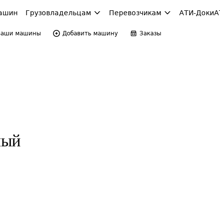
ашин
Грузовладельцам
Перевозчикам
АТИ-Доки
А
Ваши машины
Добавить машину
Заказы
ный