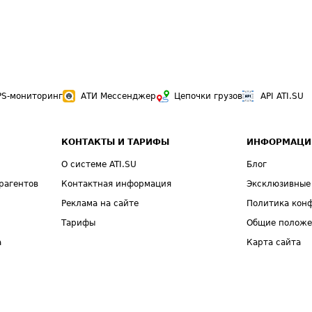
PS-мониторинг
АТИ Мессенджер
Цепочки грузов
API ATI.SU
КОНТАКТЫ И ТАРИФЫ
ИНФОРМАЦИ
О системе ATI.SU
Блог
рагентов
Контактная информация
Эксклюзивные
Реклама на сайте
Политика кон
Тарифы
Общие полож
а
Карта сайта