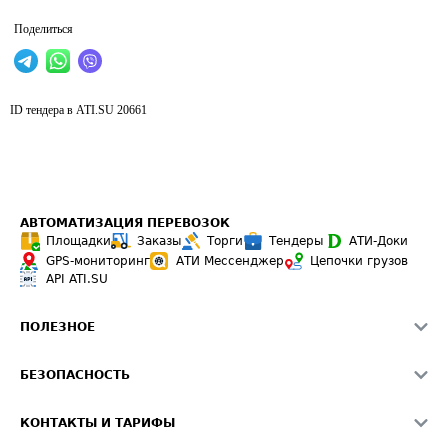
Поделиться
ID тендера в ATI.SU
20661
АВТОМАТИЗАЦИЯ ПЕРЕВОЗОК
Площадки
Заказы
Торги
Тендеры
АТИ-Доки
GPS-мониторинг
АТИ Мессенджер
Цепочки грузов
API ATI.SU
ПОЛЕЗНОЕ
Расчет расстояний
БЕЗОПАСНОСТЬ
Академия ATI.SU
ATI.SU о безопасности
Звезды ATI.SU на вашем сайте
КОНТАКТЫ И ТАРИФЫ
Памятка по проверке контрагентов
Индекс ATI.SU FTL РФ