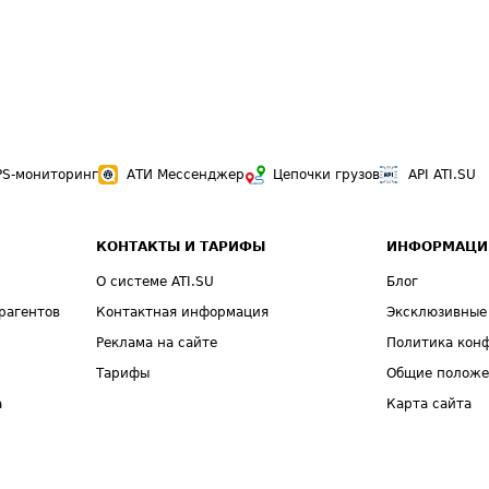
PS-мониторинг
АТИ Мессенджер
Цепочки грузов
API ATI.SU
КОНТАКТЫ И ТАРИФЫ
ИНФОРМАЦИ
О системе ATI.SU
Блог
рагентов
Контактная информация
Эксклюзивные
Реклама на сайте
Политика кон
Тарифы
Общие полож
а
Карта сайта