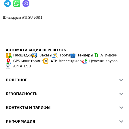
ID тендера в ATI.SU
20611
АВТОМАТИЗАЦИЯ ПЕРЕВОЗОК
Площадки
Заказы
Торги
Тендеры
АТИ-Доки
GPS-мониторинг
АТИ Мессенджер
Цепочки грузов
API ATI.SU
ПОЛЕЗНОЕ
Расчет расстояний
БЕЗОПАСНОСТЬ
Академия ATI.SU
ATI.SU о безопасности
Звезды ATI.SU на вашем сайте
КОНТАКТЫ И ТАРИФЫ
Памятка по проверке контрагентов
Индекс ATI.SU FTL РФ
О системе ATI.SU
Светофор+
Средние ставки
ИНФОРМАЦИЯ
Контактная информация
Страхование