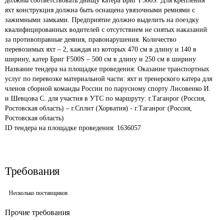
должны соответствовать днищу катера Бриг F500S. Для крепления 
яхт конструкция должна быть оснащена увязочными ремнями с 
зажимными замками. Предприятие должно выделить на поездку 
квалифицированных водителей с отсутствием не снятых наказаний 
за противоправные деяния, правонарушения. Количество 
перевозимых яхт – 2, каждая из которых 470 см в длину и 140 в 
ширину, катер Бриг F500S – 500 см в длину и 250 см в ширину
Название тендера на площадке проведения: 
Оказание транспортных 
услуг по перевозке материальной части: яхт и тренерского катера для 
членов сборной команды России по парусному спорту Лисовенко И. 
и Шевцова С. для участия в УТС по маршруту: г.Таганрог (Россия, 
Ростовская область) – г.Сплит (Хорватия) - г.Таганрог (Россия, 
Ростовская область)
ID тендера на площадке проведения: 
1636057
Требования
Несколько поставщиков
Прочие требования