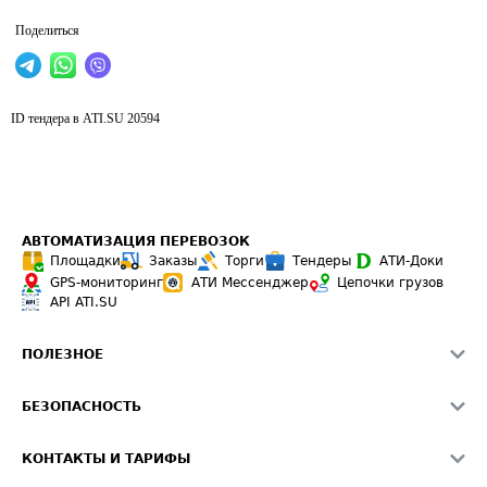
Поделиться
ID тендера в ATI.SU
20594
АВТОМАТИЗАЦИЯ ПЕРЕВОЗОК
Площадки
Заказы
Торги
Тендеры
АТИ-Доки
GPS-мониторинг
АТИ Мессенджер
Цепочки грузов
API ATI.SU
ПОЛЕЗНОЕ
Расчет расстояний
БЕЗОПАСНОСТЬ
Академия ATI.SU
ATI.SU о безопасности
Звезды ATI.SU на вашем сайте
КОНТАКТЫ И ТАРИФЫ
Памятка по проверке контрагентов
Индекс ATI.SU FTL РФ